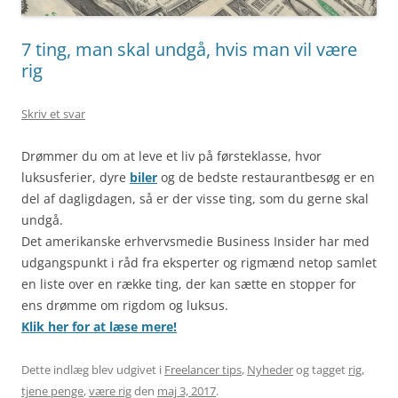
7 ting, man skal undgå, hvis man vil være
rig
Skriv et svar
Drømmer du om at leve et liv på førsteklasse, hvor
luksusferier, dyre
biler
og de bedste restaurantbesøg er en
del af dagligdagen, så er der visse ting, som du gerne skal
undgå.
Det amerikanske erhvervsmedie Business Insider har med
udgangspunkt i råd fra eksperter og rigmænd netop samlet
en liste over en række ting, der kan sætte en stopper for
ens drømme om rigdom og luksus.
Klik her for at læse mere!
Dette indlæg blev udgivet i
Freelancer tips
,
Nyheder
og tagget
rig
,
tjene penge
,
være rig
den
maj 3, 2017
.