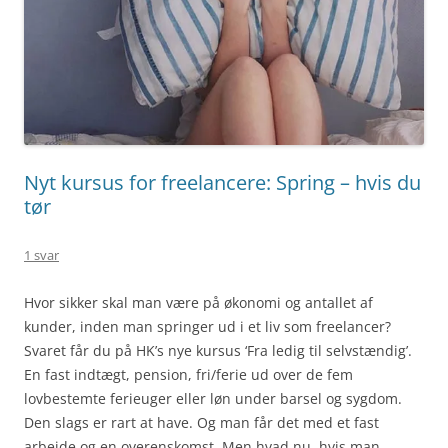
Nyt kursus for freelancere: Spring – hvis du
tør
1 svar
Hvor sikker skal man være på økonomi og antallet af
kunder, inden man springer ud i et liv som freelancer?
Svaret får du på HK’s nye kursus ‘Fra ledig til selvstændig’.
En fast indtægt, pension, fri/ferie ud over de fem
lovbestemte ferieuger eller løn under barsel og sygdom.
Den slags er rart at have. Og man får det med et fast
arbejde og en overenskomst. Men hvad nu, hvis man