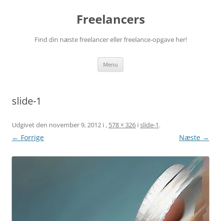
Hop
til
Freelancers
indhold
Find din næste freelancer eller freelance-opgave her!
Menu
slide-1
Udgivet den
november 9, 2012
i
,
578 × 326
i
slide-1
.
← Forrige
Næste →